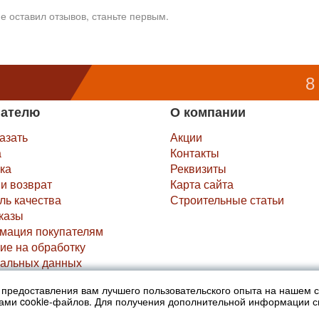
е оставил отзывов, станьте первым.
8
пателю
О компании
казать
Акции
а
Контакты
ка
Реквизиты
и возврат
Карта сайта
ль качества
Строительные статьи
казы
мация покупателям
ие на обработку
альных данных
х предоставления вам лучшего пользовательского опыта на нашем 
не являются публичной офертой (ст.435 ГК РФ).
нами cookie-файлов. Для получения дополнительной информации 
ра просьба уточнять в офисах продаж....