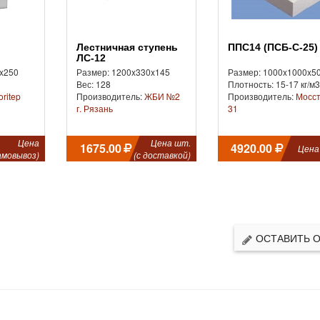
Лестничная ступень
ППС14 (ПСБ-С-25)
ЛС-12
x250
Размер: 1200x330x145
Размер: 1000x1000x5
Вес: 128
Плотность: 15-17 кг/м3
oritep
Производитель:
ЖБИ №2
Производитель:
Мосс
г. Рязань
31
Цена
Цена шт.
1675.00
4920.00
Цена
амовывоз)
(с доставкой)
ОСТАВИТЬ 