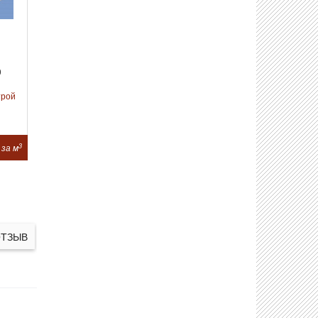
0
трой
3
 за м
ОТЗЫВ