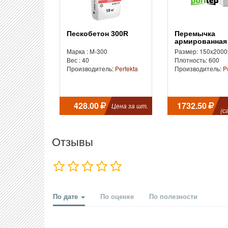
Пескобетон 300R
Перемычка
армированная
Марка : М-300
Размер: 150x2000
Вес : 40
Плотность: 600
Производитель:
Perfekta
Производитель:
P
428.00
1732.50
Цена за шт.
(с
Отзывы
По дате
По оценке
По полезности