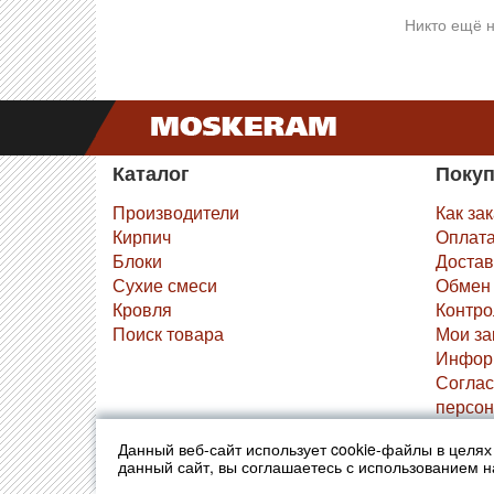
Никто ещё н
Каталог
Поку
Производители
Как за
Кирпич
Оплат
Блоки
Достав
Сухие смеси
Обмен 
Кровля
Контро
Поиск товара
Мои за
Инфор
Соглас
персон
Данный веб-сайт использует cookie-файлы в целя
© 2010-2026 Москерам
Указанные на сайте цены 
данный сайт, вы соглашаетесь с использованием 
Стоимость и наличие това