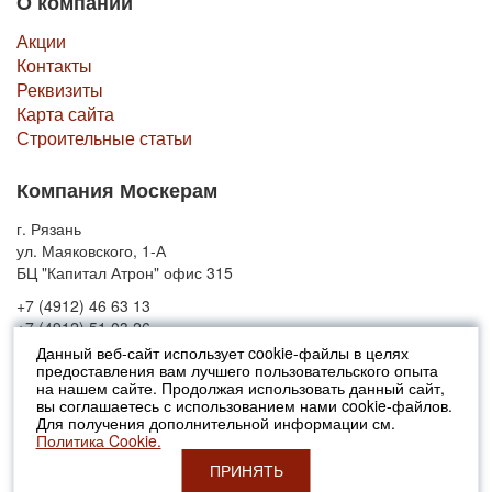
О компании
Акции
Контакты
Реквизиты
Карта сайта
Строительные статьи
Компания Москерам
г. Рязань
ул. Маяковского, 1-А
БЦ "Капитал Атрон" офис 315
+7 (4912) 46 63 13
+7 (4912) 51 03 26
Данный веб-сайт использует cookie-файлы в целях
предоставления вам лучшего пользовательского опыта
© 2010-2026 Москерам
на нашем сайте. Продолжая использовать данный сайт,
Указанные на сайте цены не являются публичной офертой (ст.435 ГК
вы соглашаетесь с использованием нами cookie-файлов.
РФ).
Для получения дополнительной информации см.
Стоимость и наличие товара просьба уточнять в офисах продаж....
Политика Cookie.
ПРИНЯТЬ