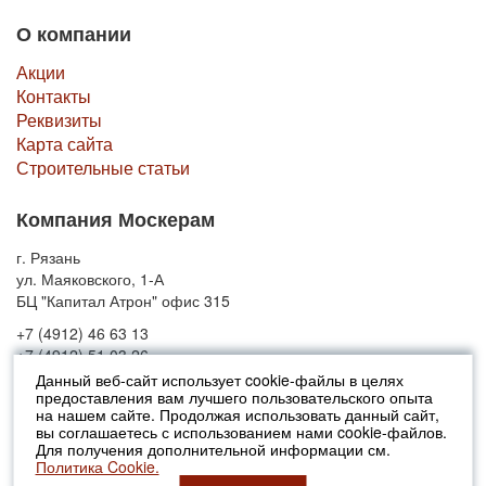
О компании
Акции
Контакты
Реквизиты
Карта сайта
Строительные статьи
Компания Москерам
г. Рязань
ул. Маяковского, 1-А
БЦ "Капитал Атрон" офис 315
+7 (4912) 46 63 13
+7 (4912) 51 03 26
Данный веб-сайт использует cookie-файлы в целях
предоставления вам лучшего пользовательского опыта
© 2010-2026 Москерам
на нашем сайте. Продолжая использовать данный сайт,
Указанные на сайте цены не являются публичной офертой (ст.435 ГК
вы соглашаетесь с использованием нами cookie-файлов.
РФ).
Для получения дополнительной информации см.
Стоимость и наличие товара просьба уточнять в офисах продаж....
Политика Cookie.