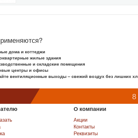
применяются?
ные дома и коттеджи
оквартирные жилые здания
зводственные и складские помещения
овые центры и офисы
йте вентиляционные выходы – свежий воздух без лишних хл
8
пателю
О компании
казать
Акции
а
Контакты
ка
Реквизиты