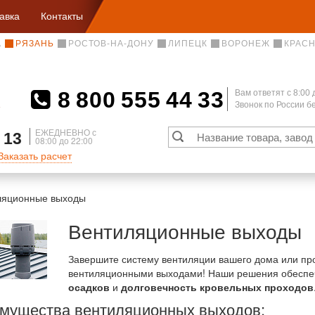
авка
Контакты
А
РЯЗАНЬ
РОСТОВ-НА-ДОНУ
ЛИПЕЦК
ВОРОНЕЖ
КРАС
8 800 555 44 33
Вам ответят c 8:00 
Звонок по России 
А
ЕЖЕДНЕВНО с
 13
08:00 до 22:00
Заказать расчет
ляционные выходы
Вентиляционные выходы
Завершите систему вентиляции вашего дома или п
вентиляционными выходами! Наши решения обесп
осадков
и
долговечность кровельных проходов
мущества вентиляционных выходов: