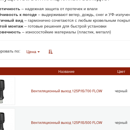
етичность
– надежная защита от протечек и влаги
йчивость к погоде
– выдерживают ветер, дождь, снег и УФ-излуче
тичный вид
– гармонично сочетаются с любым кровельным покры
той монтаж
– готовые решения для быстрой установки
овечность
– износостойкие материалы (пластик, металл)
ровать по:
Цена
Название
Цвет
Вентиляционный выход 125P/IS/700 FLOW
черный
Вентиляционный выход 125P/IS/500 FLOW
черный