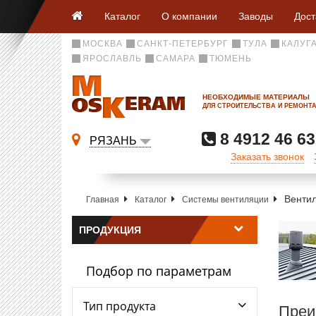
Каталог
О компании
Заводы
Дост
МОСКВА
САНКТ-ПЕТЕРБУРГ
ТУЛА
КАЛУГ
ЯРОСЛАВЛЬ
САМАРА
ТЮМЕНЬ
НЕОБХОДИМЫЕ МАТЕРИАЛЫ
ДЛЯ СТРОИТЕЛЬСТВА И РЕМОНТ
8 4912 46 63
РЯЗАНЬ
Заказать звонок
Венти
Главная
Каталог
Системы вентиляции
ПРОДУКЦИЯ
Подбор по параметрам
Тип продукта
Преи