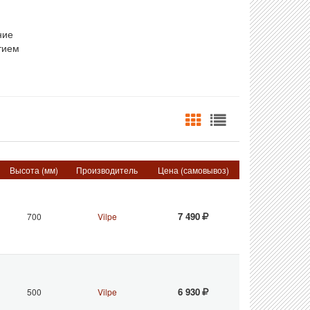
ние
тием
Высота (мм)
Производитель
Цена (самовывоз)
7 490
700
Vilpe
6 930
500
Vilpe