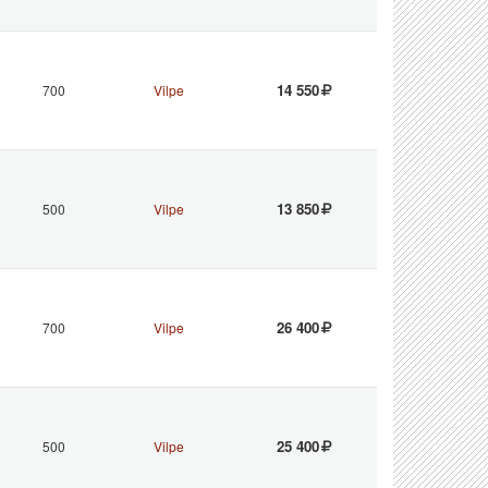
14 550
700
Vilpe
13 850
500
Vilpe
26 400
700
Vilpe
25 400
500
Vilpe