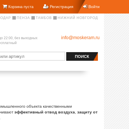
Регистрация
Войти
Корзина пуста
НОДАР
ПЕНЗА
ТАМБОВ
НИЖНИЙ НОВГОРОД
info@moskeram.ru
до 22:00, без выходных
бесплатный
ромышленного объекта качественными
ечивают
эффективный отвод воздуха
,
защиту от
.