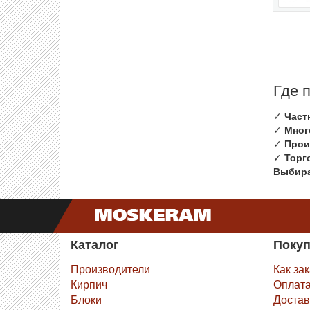
Где 
✓
Част
✓
Мног
✓
Прои
✓
Торг
Выбира
Каталог
Поку
Производители
Как за
Кирпич
Оплат
Блоки
Достав