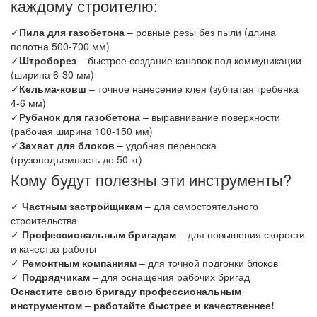
каждому строителю:
✓
Пила для газобетона
– ровные резы без пыли (длина
полотна 500-700 мм)
✓
Штроборез
– быстрое создание канавок под коммуникации
(ширина 6-30 мм)
✓
Кельма-ковш
– точное нанесение клея (зубчатая гребенка
4-6 мм)
✓
Рубанок для газобетона
– выравнивание поверхности
(рабочая ширина 100-150 мм)
✓
Захват для блоков
– удобная переноска
(грузоподъемность до 50 кг)
Кому будут полезны эти инструменты?
✓
Частным застройщикам
– для самостоятельного
строительства
✓
Профессиональным бригадам
– для повышения скорости
и качества работы
✓
Ремонтным компаниям
– для точной подгонки блоков
✓
Подрядчикам
– для оснащения рабочих бригад
Оснастите свою бригаду профессиональным
инструментом – работайте быстрее и качественнее!