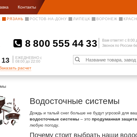
авка
Контакты
А
РЯЗАНЬ
РОСТОВ-НА-ДОНУ
ЛИПЕЦК
ВОРОНЕЖ
КРАС
8 800 555 44 33
Вам ответят c 8:00 
Звонок по России 
А
ЕЖЕДНЕВНО с
 13
08:00 до 22:00
Заказать расчет
емы
Водосточные системы
Дождь и талый снег больше не будут угрозой для в
водосточные системы
– это
продуманная защита
любую погоду.
Почему стоит выбрать наши водо