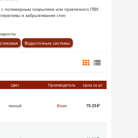
и с полимерным покрытием или практичного ПВХ
переливы и забрызгивание стен
наросты
стиковая
Водосточные системы
Цвет
Производитель
Цена за шт
75.23
черный
Braas