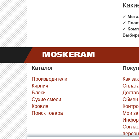
Каки
✓
Мета
✓
Плас
✓
Комп
Выбира
Каталог
Поку
Производители
Как за
Кирпич
Оплат
Блоки
Достав
Сухие смеси
Обмен 
Кровля
Контро
Поиск товара
Мои за
Инфор
Соглас
персон