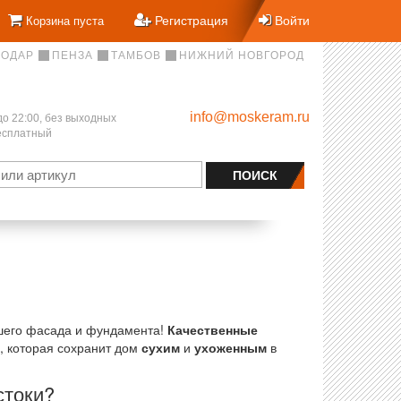
Регистрация
Войти
Корзина пуста
НОДАР
ПЕНЗА
ТАМБОВ
НИЖНИЙ НОВГОРОД
info@moskeram.ru
до 22:00, без выходных
бесплатный
ашего фасада и фундамента!
Качественные
, которая сохранит дом
сухим
и
ухоженным
в
стоки?