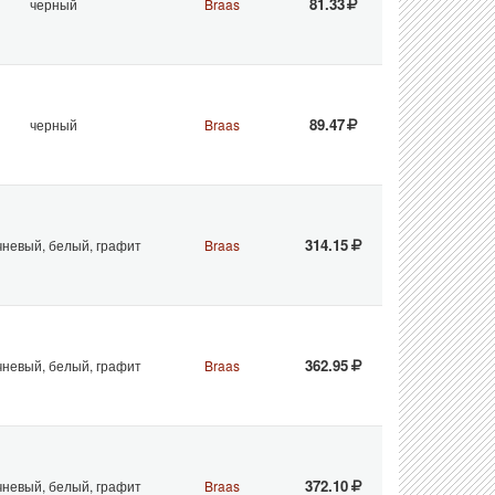
81.33
черный
Braas
89.47
черный
Braas
314.15
чневый, белый, графит
Braas
362.95
чневый, белый, графит
Braas
372.10
чневый, белый, графит
Braas