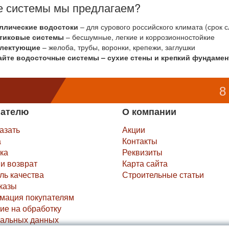
е системы мы предлагаем?
ллические водостоки
– для сурового российского климата (срок с
тиковые системы
– бесшумные, легкие и коррозионностойкие
лектующие
– желоба, трубы, воронки, крепежи, заглушки
йте водосточные системы – сухие стены и крепкий фундамент
8
пателю
О компании
казать
Акции
а
Контакты
ка
Реквизиты
и возврат
Карта сайта
ль качества
Строительные статьи
казы
мация покупателям
ие на обработку
альных данных