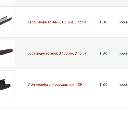
Желоб водосточный, 150 мм, 3 пог.м
ПВХ
кори
Труба водосточная, d 100 мм, 3 пог.м
ПВХ
кори
Угол желоба универсальный, 135 °
ПВХ
кори