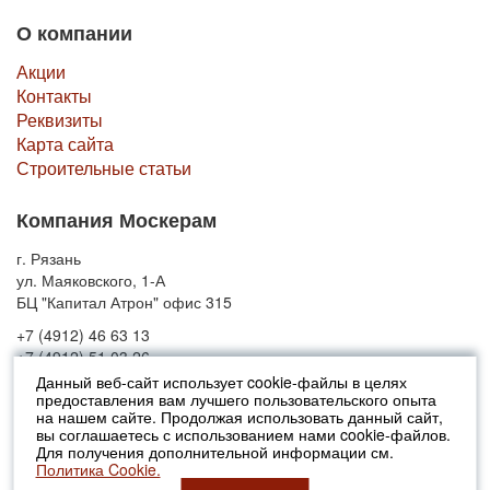
О компании
Акции
Контакты
Реквизиты
Карта сайта
Строительные статьи
Компания Москерам
г. Рязань
ул. Маяковского, 1-А
БЦ "Капитал Атрон" офис 315
+7 (4912) 46 63 13
+7 (4912) 51 03 26
Данный веб-сайт использует cookie-файлы в целях
предоставления вам лучшего пользовательского опыта
© 2010-2026 Москерам
на нашем сайте. Продолжая использовать данный сайт,
Указанные на сайте цены не являются публичной офертой (ст.435 ГК
вы соглашаетесь с использованием нами cookie-файлов.
РФ).
Для получения дополнительной информации см.
Стоимость и наличие товара просьба уточнять в офисах продаж....
Политика Cookie.