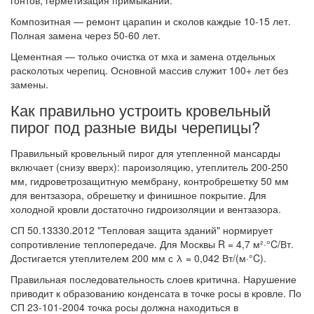
гонтов, герметизация примыканий.
Композитная — ремонт царапин и сколов каждые 10-15 лет.
Полная замена через 50-60 лет.
Цементная — только очистка от мха и замена отдельных
расколотых черепиц. Основной массив служит 100+ лет без
замены.
Как правильно устроить кровельный
пирог под разные виды черепицы?
Правильный кровельный пирог для утепленной мансарды
включает (снизу вверх): пароизоляцию, утеплитель 200-250
мм, гидроветрозащитную мембрану, контробрешетку 50 мм
для вентзазора, обрешетку и финишное покрытие. Для
холодной кровли достаточно гидроизоляции и вентзазора.
СП 50.13330.2012 "Тепловая защита зданий" нормирует
сопротивление теплопередаче. Для Москвы R = 4,7 м²·°C/Вт.
Достигается утеплителем 200 мм с λ = 0,042 Вт/(м·°C).
Правильная последовательность слоев критична. Нарушение
приводит к образованию конденсата в точке росы в кровле. По
СП 23-101-2004 точка росы должна находиться в