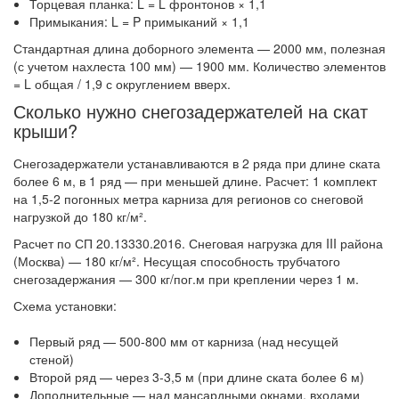
Торцевая планка: L = L фронтонов × 1,1
Примыкания: L = P примыканий × 1,1
Стандартная длина доборного элемента — 2000 мм, полезная
(с учетом нахлеста 100 мм) — 1900 мм. Количество элементов
= L общая / 1,9 с округлением вверх.
Сколько нужно снегозадержателей на скат
крыши?
Снегозадержатели устанавливаются в 2 ряда при длине ската
более 6 м, в 1 ряд — при меньшей длине. Расчет: 1 комплект
на 1,5-2 погонных метра карниза для регионов со снеговой
нагрузкой до 180 кг/м².
Расчет по СП 20.13330.2016. Снеговая нагрузка для III района
(Москва) — 180 кг/м². Несущая способность трубчатого
снегозадержания — 300 кг/пог.м при креплении через 1 м.
Схема установки:
Первый ряд — 500-800 мм от карниза (над несущей
стеной)
Второй ряд — через 3-3,5 м (при длине ската более 6 м)
Дополнительные — над мансардными окнами, входами