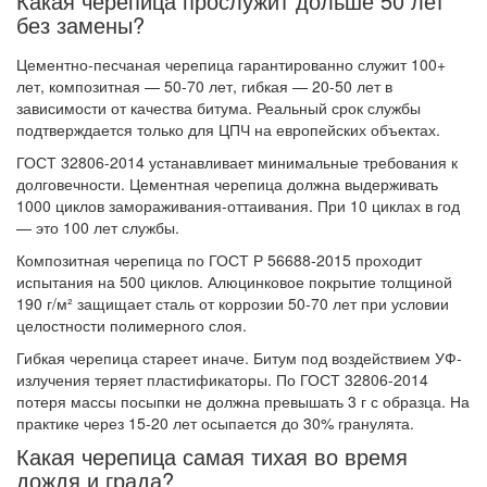
Какая черепица прослужит дольше 50 лет
без замены?
Цементно-песчаная черепица гарантированно служит 100+
лет, композитная — 50-70 лет, гибкая — 20-50 лет в
зависимости от качества битума. Реальный срок службы
подтверждается только для ЦПЧ на европейских объектах.
ГОСТ 32806-2014 устанавливает минимальные требования к
долговечности. Цементная черепица должна выдерживать
1000 циклов замораживания-оттаивания. При 10 циклах в год
— это 100 лет службы.
Композитная черепица по ГОСТ Р 56688-2015 проходит
испытания на 500 циклов. Алюцинковое покрытие толщиной
190 г/м² защищает сталь от коррозии 50-70 лет при условии
целостности полимерного слоя.
Гибкая черепица стареет иначе. Битум под воздействием УФ-
излучения теряет пластификаторы. По ГОСТ 32806-2014
потеря массы посыпки не должна превышать 3 г с образца. На
практике через 15-20 лет осыпается до 30% гранулята.
Какая черепица самая тихая во время
дождя и града?