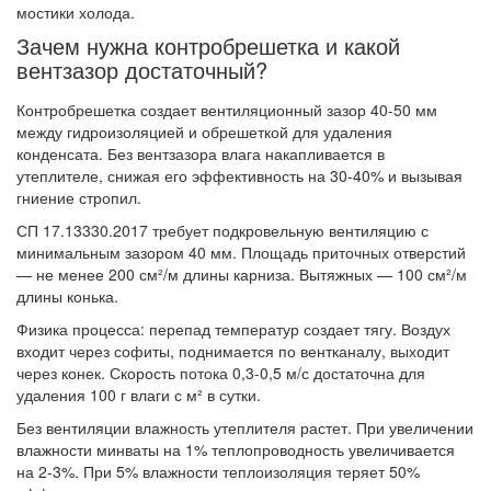
мостики холода.
Зачем нужна контробрешетка и какой
вентзазор достаточный?
Контробрешетка создает вентиляционный зазор 40-50 мм
между гидроизоляцией и обрешеткой для удаления
конденсата. Без вентзазора влага накапливается в
утеплителе, снижая его эффективность на 30-40% и вызывая
гниение стропил.
СП 17.13330.2017 требует подкровельную вентиляцию с
минимальным зазором 40 мм. Площадь приточных отверстий
— не менее 200 см²/м длины карниза. Вытяжных — 100 см²/м
длины конька.
Физика процесса: перепад температур создает тягу. Воздух
входит через софиты, поднимается по вентканалу, выходит
через конек. Скорость потока 0,3-0,5 м/с достаточна для
удаления 100 г влаги с м² в сутки.
Без вентиляции влажность утеплителя растет. При увеличении
влажности минваты на 1% теплопроводность увеличивается
на 2-3%. При 5% влажности теплоизоляция теряет 50%