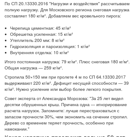
По СП 20.13330.2016 "Нагрузки и воздействия" рассчитываем
полную нагрузку. Для Московского региона снеговая нагрузка
составляет 180 кг/м². Добавляем вес кровельного пирога:
Черепица цементная: 45 кг/м²
Обрешетка усиленная: 15 кг/м²
Утеплитель 200 мм: 8 кг/м²
Гидроизоляция и пароизоляция: 1 кг/м²
Внутренняя отделка: 10 кг/м²
Итого постоянная нагрузка: 79 кг/м². Плюс снеговая 180 кг/м².
Общая нагрузка — 259 кг/м².
Стропила 50×150 мм при пролете 4 м по СП 64.13330.2017
выдерживают 220 кг/м². Дефицит несущей способности — 39
кг/м². Нужно усиление или выбор более легкого покрытия.
Совет эксперта от Александра Морозова: "За 25 лет видел
десятки обрушенных крыш. Причина одна — игнорирование
расчета нагрузок. Запомните: лучше перестраховаться с
запасом прочности 30%, чем экономить на сечении стропил.
Дерево со временем теряет прочность, особенно при
намокании."