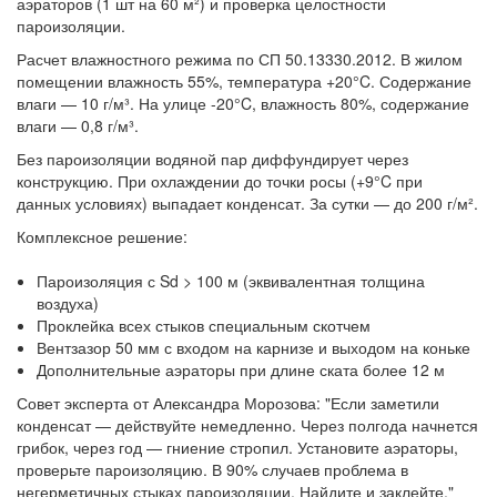
аэраторов (1 шт на 60 м²) и проверка целостности
пароизоляции.
Расчет влажностного режима по СП 50.13330.2012. В жилом
помещении влажность 55%, температура +20°C. Содержание
влаги — 10 г/м³. На улице -20°C, влажность 80%, содержание
влаги — 0,8 г/м³.
Без пароизоляции водяной пар диффундирует через
конструкцию. При охлаждении до точки росы (+9°C при
данных условиях) выпадает конденсат. За сутки — до 200 г/м².
Комплексное решение:
Пароизоляция с Sd > 100 м (эквивалентная толщина
воздуха)
Проклейка всех стыков специальным скотчем
Вентзазор 50 мм с входом на карнизе и выходом на коньке
Дополнительные аэраторы при длине ската более 12 м
Совет эксперта от Александра Морозова: "Если заметили
конденсат — действуйте немедленно. Через полгода начнется
грибок, через год — гниение стропил. Установите аэраторы,
проверьте пароизоляцию. В 90% случаев проблема в
негерметичных стыках пароизоляции. Найдите и заклейте."