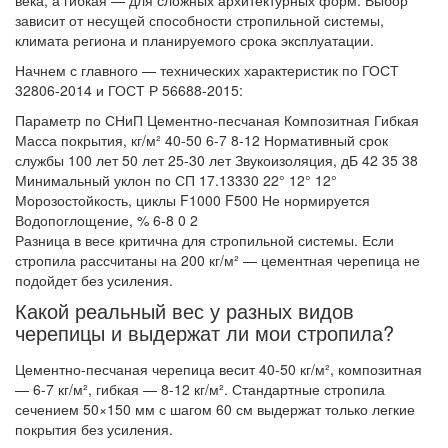
века, а гибкая — для сложных архитектурных форм. Выбор
зависит от несущей способности стропильной системы,
климата региона и планируемого срока эксплуатации.
Начнем с главного — технических характеристик по ГОСТ
32806-2014 и ГОСТ Р 56688-2015:
Параметр по СНиП Цементно-песчаная Композитная Гибкая
Масса покрытия, кг/м² 40-50 6-7 8-12 Нормативный срок
службы 100 лет 50 лет 25-30 лет Звукоизоляция, дБ 42 35 38
Минимальный уклон по СП 17.13330 22° 12° 12°
Морозостойкость, циклы F1000 F500 Не нормируется
Водопоглощение, % 6-8 0 2
Разница в весе критична для стропильной системы. Если
стропила рассчитаны на 200 кг/м² — цементная черепица не
подойдет без усиления.
Какой реальный вес у разных видов
черепицы и выдержат ли мои стропила?
Цементно-песчаная черепица весит 40-50 кг/м², композитная
— 6-7 кг/м², гибкая — 8-12 кг/м². Стандартные стропила
сечением 50×150 мм с шагом 60 см выдержат только легкие
покрытия без усиления.