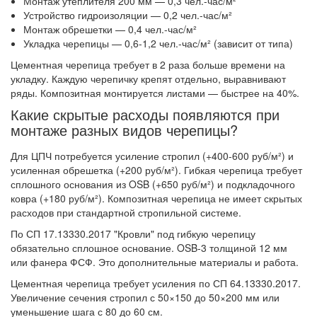
Монтаж утеплителя 200 мм — 0,3 чел.-час/м²
Устройство гидроизоляции — 0,2 чел.-час/м²
Монтаж обрешетки — 0,4 чел.-час/м²
Укладка черепицы — 0,6-1,2 чел.-час/м² (зависит от типа)
Цементная черепица требует в 2 раза больше времени на
укладку. Каждую черепичку крепят отдельно, выравнивают
ряды. Композитная монтируется листами — быстрее на 40%.
Какие скрытые расходы появляются при
монтаже разных видов черепицы?
Для ЦПЧ потребуется усиление стропил (+400-600 руб/м²) и
усиленная обрешетка (+200 руб/м²). Гибкая черепица требует
сплошного основания из OSB (+650 руб/м²) и подкладочного
ковра (+180 руб/м²). Композитная черепица не имеет скрытых
расходов при стандартной стропильной системе.
По СП 17.13330.2017 "Кровли" под гибкую черепицу
обязательно сплошное основание. OSB-3 толщиной 12 мм
или фанера ФСФ. Это дополнительные материалы и работа.
Цементная черепица требует усиления по СП 64.13330.2017.
Увеличение сечения стропил с 50×150 до 50×200 мм или
уменьшение шага с 80 до 60 см.