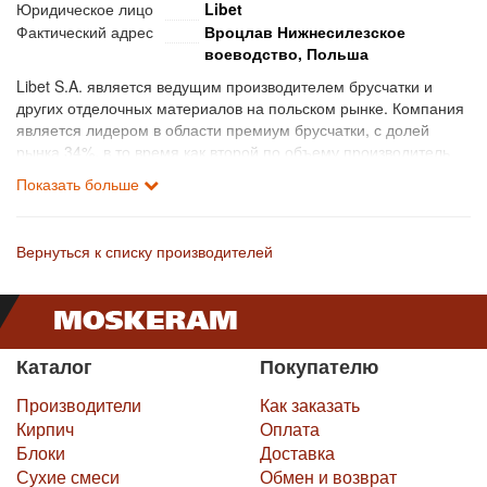
Юридическое лицо
Libet
Фактический адрес
Вроцлав Нижнесилезское
воеводство, Польша
Libet S.A. является ведущим производителем брусчатки и
других отделочных материалов на польском рынке. Компания
является лидером в области премиум брусчатки, с долей
рынка 34%, в то время как второй по объему производитель
на рынке брусчатки в целом имеет долю рынка около 22%.
Показать больше
Продукты секции премиум ориентированны в основном на
частных лиц. Компания также предлагает патио плиты линии
Libet Impressio, каменные плиты линии Libet Патио и
Вернуться к списку производителей
промышленные товары, в том числе бордюры, бетонные кубы
и плиты, ажурные панели.
Компания имеет 15 заводов и 26 производственных линий.
Суммарная мощность всех заводов составляет около 14 млн
Каталог
Покупателю
кв.м в год (на основе
стандартной брусчатки). Промышленные предприятия Libet
Производители
Как заказать
отличаются высоким уровнем автоматизации производства.
Кирпич
Оплата
Группа производит свою продукцию на основе современных
Блоки
Доставка
технологий, высококачественного сырья и сохраняет
Сухие смеси
Обмен и возврат
исключительное внимание на безопасность, обеспечивая при