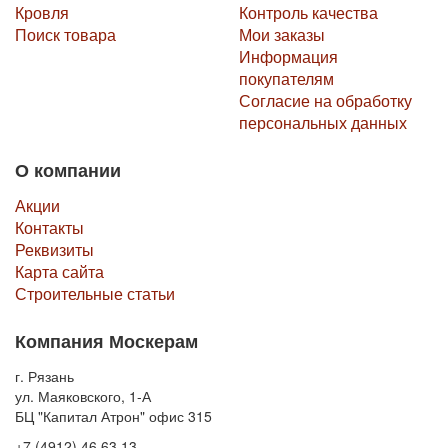
этом высокое качество.
Кровля
Контроль качества
Поиск товара
Мои заказы
Производственные мощности расположены в тех регионах, где
Информация
есть наибольший спрос на брусчатку. Это позволяет
покупателям
оптимизировать стоимость - транспортировку продукции из
Согласие на обработку
промышленного сегмента выгодно в пределах 150 км от
персональных данных
фабрики и стандартной продукции сегментов в пределах 250
км.
О компании
Libet также имеет стабильную и диверсифицированную
Акции
сбытовую сеть, основанную прежде всего на наиболее
Контакты
узнаваемых сетях в сегменте производителей бетонных
Реквизиты
изделий в Польше. Libet имеет собственную сеть розничных
Карта сайта
торговых точек, компания также осуществляет прямые
продажи своей продукции дорожно-строительным компаниям.
Строительные статьи
Компания Москерам
г. Рязань
ул. Маяковского, 1-А
БЦ "Капитал Атрон" офис 315
+7 (4912) 46 63 13