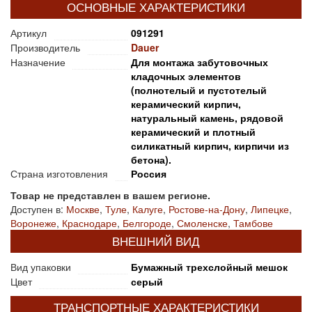
ОСНОВНЫЕ ХАРАКТЕРИСТИКИ
Артикул
091291
Производитель
Dauer
Назначение
Для монтажа забутовочных
кладочных элементов
(полнотелый и пустотелый
керамический кирпич,
натуральный камень, рядовой
керамический и плотный
силикатный кирпич, кирпичи из
бетона).
Страна изготовления
Россия
Товар не представлен в вашем регионе.
Доступен в:
Москве
,
Туле
,
Калуге
,
Ростове-на-Дону
,
Липецке
,
Воронеже
,
Краснодаре
,
Белгороде
,
Смоленске
,
Тамбове
ВНЕШНИЙ ВИД
Вид упаковки
Бумажный трехслойный мешок
Цвет
серый
ТРАНСПОРТНЫЕ ХАРАКТЕРИСТИКИ