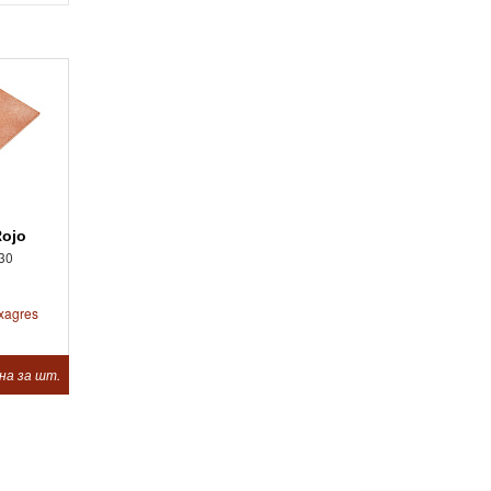
Rojo
30
xagres
на за шт.