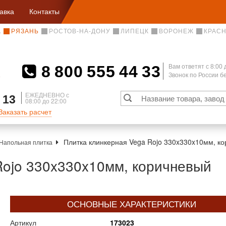
авка
Контакты
А
РЯЗАНЬ
РОСТОВ-НА-ДОНУ
ЛИПЕЦК
ВОРОНЕЖ
КРАС
8 800 555 44 33
Вам ответят c 8:00 
Звонок по России 
А
ЕЖЕДНЕВНО с
 13
08:00 до 22:00
Заказать расчет
Плитка клинкерная Vega Rojo 330x330x10мм, ко
Напольная плитка
Rojo 330x330x10мм, коричневый
ОСНОВНЫЕ ХАРАКТЕРИСТИКИ
Артикул
173023