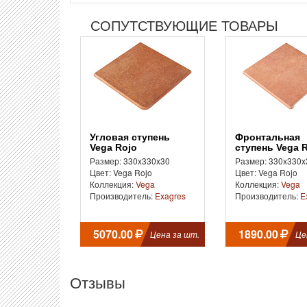
СОПУТСТВУЮЩИЕ ТОВАРЫ
Угловая ступень
Фронтальная
Vega Rojo
ступень Vega 
Размер: 330x330x30
Размер: 330x330x
Цвет: Vega Rojo
Цвет: Vega Rojo
Коллекция:
Vega
Коллекция:
Vega
Производитель:
Exagres
Производитель:
E
5070.00
1890.00
Цена за шт.
Це
Отзывы