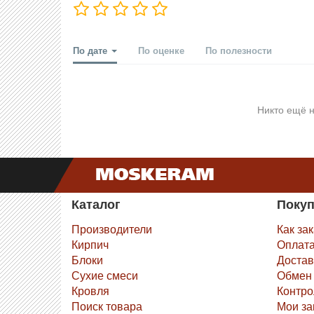
По дате
По оценке
По полезности
Никто ещё н
Каталог
Поку
Производители
Как за
Кирпич
Оплат
Блоки
Достав
Сухие смеси
Обмен 
Кровля
Контро
Поиск товара
Мои за