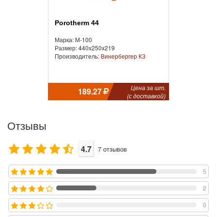
Porotherm 44
Марка: М-100
Размер: 440x250x219
Производитель:
Винербергер КЗ
Цена за шт.
189.27
(с доставкой)
Отзывы
4.7
7
отзывов
5
2
0