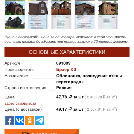
"Цена с доставкой" - цена за ед. товара, включает в себя стоимость
доставки товара до г.Рязань при полной загрузке 20-тонной машины.
ОСНОВНЫЕ ХАРАКТЕРИСТИКИ
Артикул
091009
Производитель
Браер КЗ
Назначение
Облицовка, возведение стен и
перегородок
Страна изготовления
Россия
Цена
47.78
2
за шт
(
2 436.78
за м
)
адрес самовывоза
Цена (с доставкой)
49.17
2
за шт
(
2 507.61
за м
)