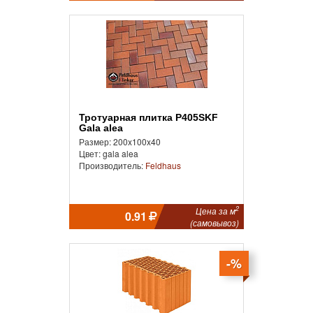
Тротуарная плитка P405SKF
Gala alea
Размер: 200x100x40
Цвет: gala alea
Производитель:
Feldhaus
2
Цена за м
0.91
(самовывоз)
-%