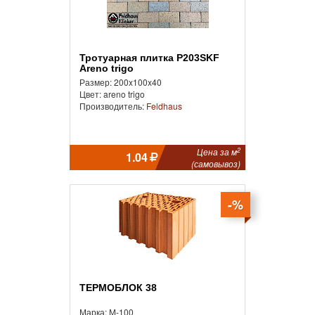
Тротуарная плитка P203SKF
Areno trigo
Размер: 200x100x40
Цвет: areno trigo
Производитель:
Feldhaus
2
Цена за м
1.04
(самовывоз)
-%
ТЕРМОБЛОК 38
Марка: М-100