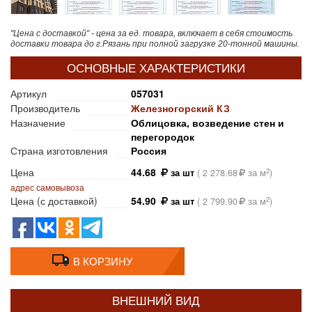
"Цена с доставкой" - цена за ед. товара, включает в себя стоимость
доставки товара до г.Рязань при полной загрузке 20-тонной машины.
ОСНОВНЫЕ ХАРАКТЕРИСТИКИ
Артикул
057031
Производитель
Железногорский КЗ
Назначение
Облицовка, возведение стен и
перегородок
Страна изготовления
Россия
Цена
44.68
2
за шт
(
2 278.68
за м
)
адрес самовывоза
Цена (с доставкой)
54.90
2
за шт
(
2 799.90
за м
)
В КОРЗИНУ
ВНЕШНИЙ ВИД