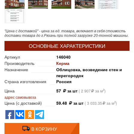
"Цена с доставкой" - цена за ед. товара, включает в себя стоимость
доставки товара до г.Рязань при полной загрузке 20-тонной машины.
ОСНОВНЫЕ ХАРАКТЕРИСТИКИ
Артикул
146040
Производитель
Керма
Назначение
Облицовка, возведение стен и
перегородок
Страна изготовления
Россия
Цена
57
2
за шт
(
2 907
за м
)
адрес самовывоза
Цена (с доставкой)
59.48
2
за шт
(
3 033.35
за м
)
В КОРЗИНУ