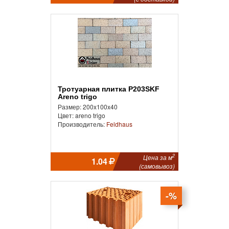
Тротуарная плитка P203SKF
Areno trigo
Размер: 200x100x40
Цвет: areno trigo
Производитель:
Feldhaus
2
Цена за м
1.04
(самовывоз)
-%