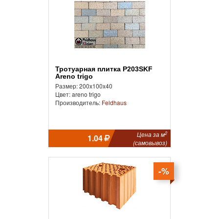
Тротуарная плитка P203SKF
Areno trigo
Размер: 200x100x40
Цвет: areno trigo
Производитель:
Feldhaus
2
Цена за м
1.04
(самовывоз)
-%