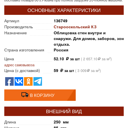
доставки товара до г.Рязань при полной загрузке 20-тонной машины.
ОСНОВНЫЕ ХАРАКТЕРИСТИКИ
Артикул
136749
Производитель
Старооскольский КЗ
Назначение
Облицовка стен внутри и
снаружи. Для домов, заборов, зон
отдыха.
Страна изготовления
Россия
Цена
52.10
2
за шт
(
2 657.10
за м
)
адрес самовывоза
Цена (с доставкой)
59
2
за шт
(
3 009
за м
)
В КОРЗИНУ
ВНЕШНИЙ ВИД
Длина
250 мм
Ширина
85 мм