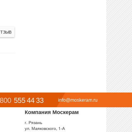
ОТЗЫВ
 800
555 44 33
info@moskeram.ru
Компания Москерам
г. Рязань
ул. Маяковского, 1-А