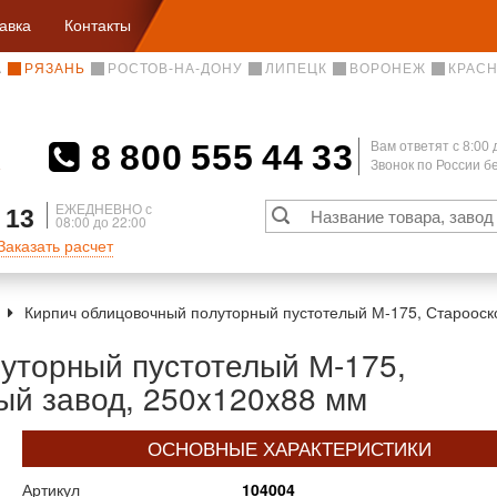
авка
Контакты
А
РЯЗАНЬ
РОСТОВ-НА-ДОНУ
ЛИПЕЦК
ВОРОНЕЖ
КРАС
8 800 555 44 33
Вам ответят c 8:00 
Звонок по России 
А
ЕЖЕДНЕВНО с
 13
08:00 до 22:00
Заказать расчет
Кирпич облицовочный полуторный пустотелый М-175, Старооск
уторный пустотелый М-175,
ый завод, 250x120x88 мм
ОСНОВНЫЕ ХАРАКТЕРИСТИКИ
Артикул
104004