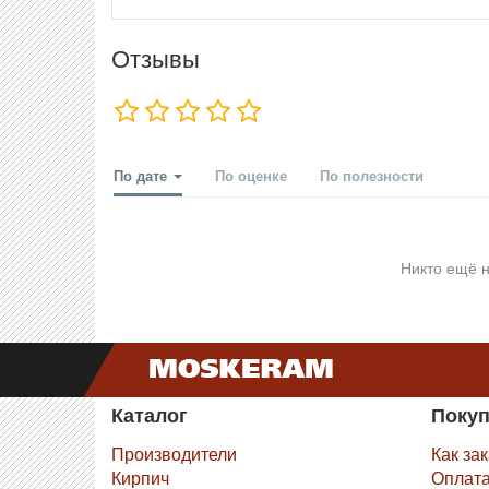
Отзывы
По дате
По оценке
По полезности
Никто ещё н
Каталог
Поку
Производители
Как за
Кирпич
Оплат