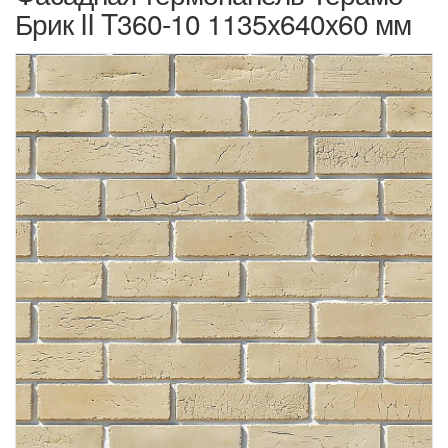
Брик II T360-10 1135x640x60 мм