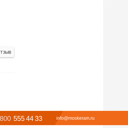
ОТЗЫВ
 800
555 44 33
info@moskeram.ru