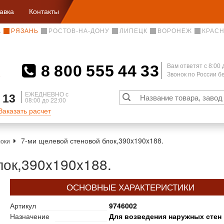
авка
Контакты
А
РЯЗАНЬ
РОСТОВ-НА-ДОНУ
ЛИПЕЦК
ВОРОНЕЖ
КРАС
8 800 555 44 33
Вам ответят c 8:00 
Звонок по России 
А
ЕЖЕДНЕВНО с
 13
08:00 до 22:00
Заказать расчет
7-ми щелевой стеновой блок,390x190x188.
оки
лок,390x190x188.
ОСНОВНЫЕ ХАРАКТЕРИСТИКИ
Артикул
9746002
Назначение
Для возведения наружных стен