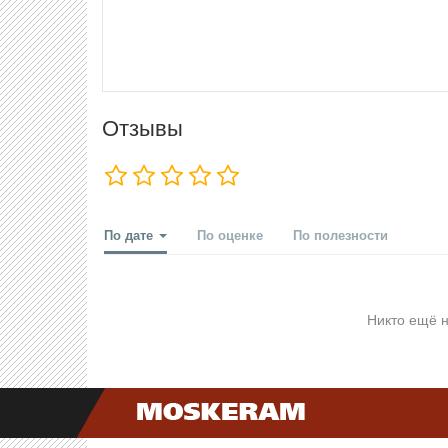
Отзывы
По дате
По оценке
По полезности
Никто ещё н