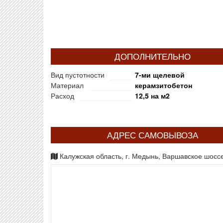
ДОПОЛНИТЕЛЬНО
Вид пустотности
7-ми щелевой
Материал
керамзитобетон
Расход
12,5 на м2
АДРЕС САМОВЫВОЗА
Калужская область, г. Медынь, Варшавское шоссе